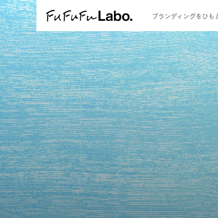
FuFuFu Labo
ブランディングをひも
F-STORY
F-SCHOOL