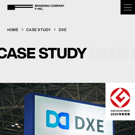
BRANDING COMPANY F-inc.
HOME
CASE STUDY
DXE
HOME
OUR PURPOSE
SERVICE
CASE STUDY
COMPANY
NEWS