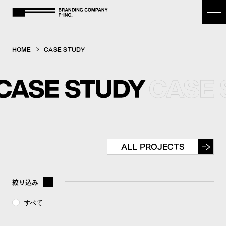
BRANDING COMPANY F-inc.
HOME
CASE STUDY
HOME
OUR PURPOSE
SERVICE
ALL PROJECTS
CASE STUDY
絞り込み
COMPANY
すべて
NEWS