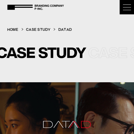
BRANDING COMPANY F-inc.
HOME
CASE STUDY
DATAD
HOME
OUR PURPOSE
SERVICE
CASE STUDY
COMPANY
NEWS