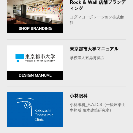
Rock & Wall 店舗ブランデ
ィング
コダマコーポレーション株式会
社
東京都市大学マニュアル
学校法人五島育英会
小林眼科
小林眼科_F.A.D.S（一級建築士
事務所 藤木建築研究室）