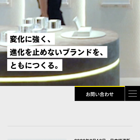
FuFuFu Lab
変
化
に
強
く
、
進
化
を
止
め
な
い
ブ
ラ
ン
ド
を
、
お問い合わせ
と
も
に
つ
く
る
。
お問い合わせ